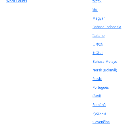
Word Counts
עִבְרִית
हिंदी
Magyar
Bahasa Indonesia
Italiano
日本語
한국어
Bahasa Melayu
Norsk (Bokmål)
Polski
Português
ਪੰਜਾਬੀ
Română
Русский
Slovenčina