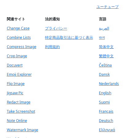
ユーチューブ
関連サイト
法的通知
言語
Change Case
プライバシー
العربية
Combine Lists
特定商品取引法に基づく表示
বাংলা
Compress Image
利用規約
简体中文
Crop Image
繁體中文
Docuvert
Čeština
Emoji Explorer
Dansk
Flip Image
Nederlands
Jigsaw Pic
English
Redact Image
Suomi
Take Screenshot
Français
Note Online
Deutsch
Watermark Image
Ελληνικά