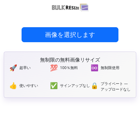
画像を選択します
無制限の無料画像リサイズ
🚀
💯
♾️
超早い
100％無料
無制限使用
プライベート —
👍
✅
🔒
使いやすい
サインアップなし
アップロードなし