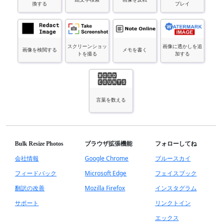
換する
プレイ
スクリーンショッ
画像に透かしを追
画像を検閲する
メモを書く
トを撮る
加する
言葉を数える
Bulk Resize Photos
ブラウザ拡張機能
フォローしてね
会社情報
Google Chrome
ブルースカイ
フィードバック
Microsoft Edge
フェイスブック
翻訳の改善
Mozilla Firefox
インスタグラム
サポート
リンクトイン
エックス