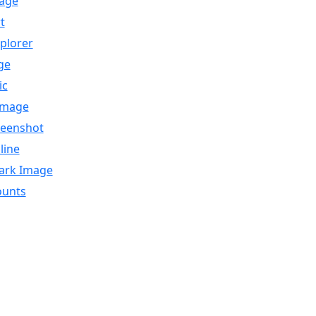
age
t
plorer
ge
ic
Image
reenshot
line
ark Image
ounts