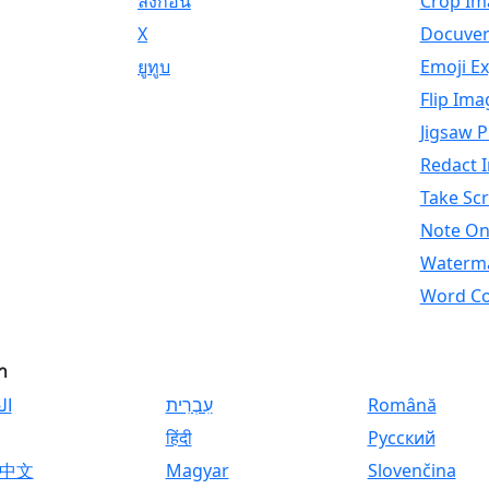
ลิงก์อิน
Crop Im
X
Docuver
ยูทูบ
Emoji Ex
Flip Ima
Jigsaw P
Redact 
Take Sc
Note On
Waterm
Word C
า
ال
עִבְרִית
Română
हिंदी
Русский
中文
Magyar
Slovenčina